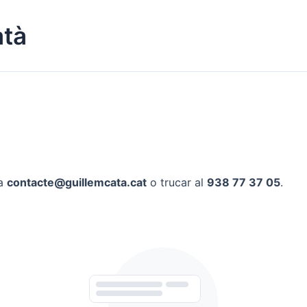
atà
 a
contacte@guillemcata.cat
o trucar al
938 77 37 05
.